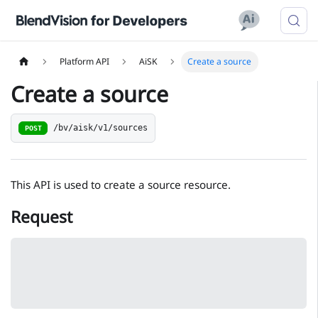
Platform API
AiSK
Create a source
Create a source
/bv/aisk/v1/sources
POST
This API is used to create a source resource.
Request