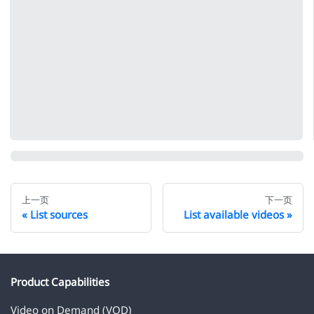
上一页
下一页
List sources
List available videos
Product Capabilities
Video on Demand (VOD)