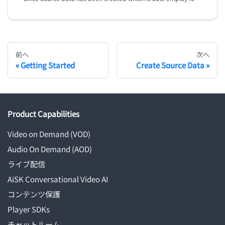
前へ
次へ
Getting Started
Create Source Data
Product Capabilities
Video on Demand (VOD)
Audio On Demand (AOD)
ライブ配信
AiSK Conversational Video AI
コンテンツ保護
Player SDKs
チャットルーム