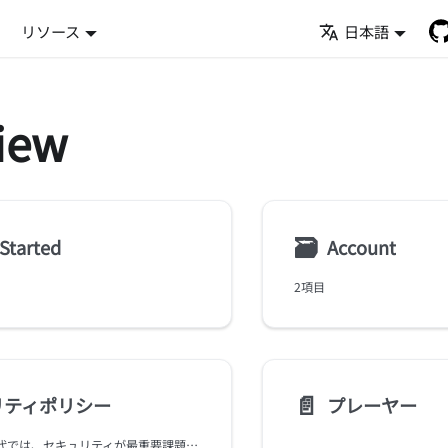
リソース
日本語
iew
🗃
 Started
Account
2項目
📄️
リティポリシー
プレーヤー
現在のデジタル時代では、セキュリティが最重要課題です。BlendVision Oneでは、お客様のコンテンツとデータ保護の重要性を十分理解しています。そのため、当社のセキュリティに対する取り組みは揺るぎないものであり、ユーザーを最大限に保護するために、堅牢なセキュリティポリシーを実施しています。