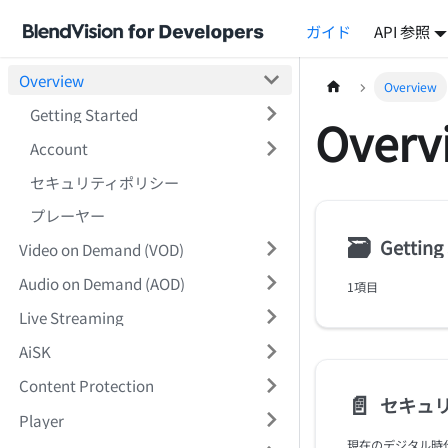
ガイド
API 参照
Overview
Overview
Getting Started
Overv
Account
セキュリティポリシー
プレーヤー
🗃
Getting
Video on Demand (VOD)
Audio on Demand (AOD)
1項目
Live Streaming
AiSK
Content Protection
📄️
セキュ
Player