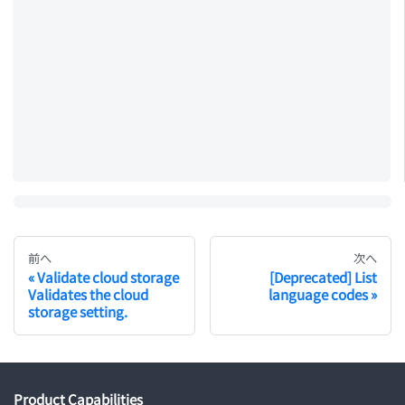
前へ
次へ
Validate cloud storage
[Deprecated] List
Validates the cloud
language codes
storage setting.
Product Capabilities