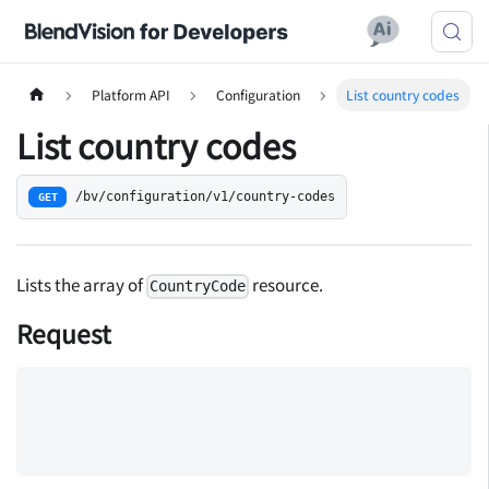
Platform API
Configuration
List country codes
List country codes
/bv/configuration/v1/country-codes
GET
Lists the array of
resource.
CountryCode
Request