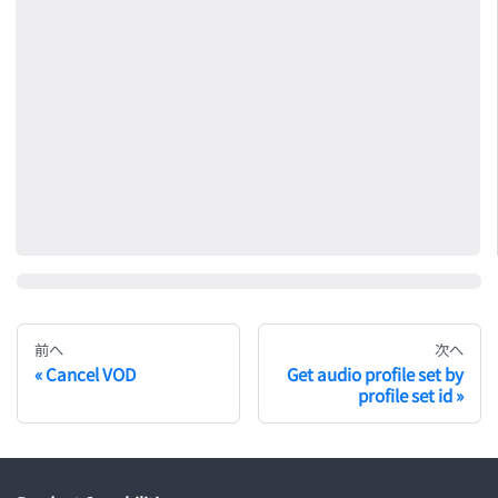
前へ
次へ
Cancel VOD
Get audio profile set by
profile set id