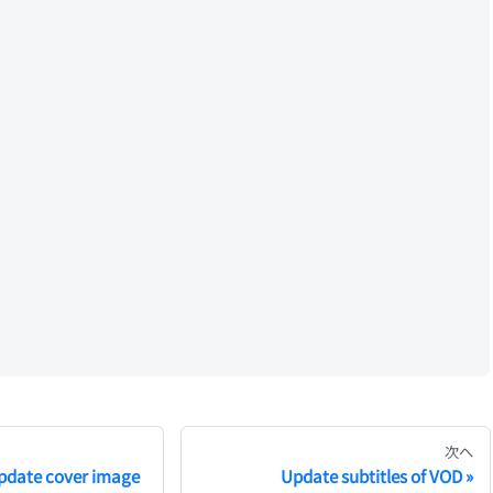
次へ
pdate cover image
Update subtitles of VOD