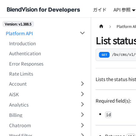
ガイド
API 参照
Version: v1.388.5
Platform A
Platform API
List statu
Introduction
Authentication
/bv/cms/v1/
GET
Error Responses
Rate Limits
Lists the status hi
Account
AiSK
Required field(s):
Analytics
Billing
id
Chatroom
Word Filter
Returns a