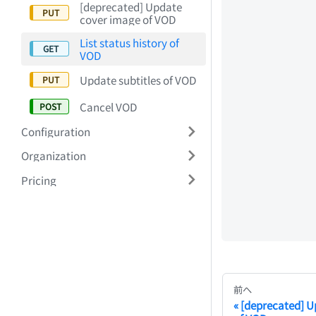
[deprecated] Update
cover image of VOD
List status history of
VOD
Update subtitles of VOD
Cancel VOD
Configuration
Organization
Pricing
前へ
[deprecated] U