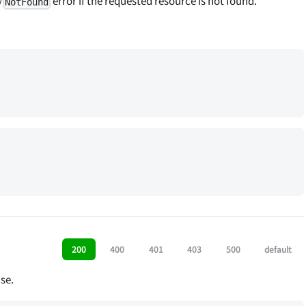
NotFound
200
400
401
403
500
default
se.