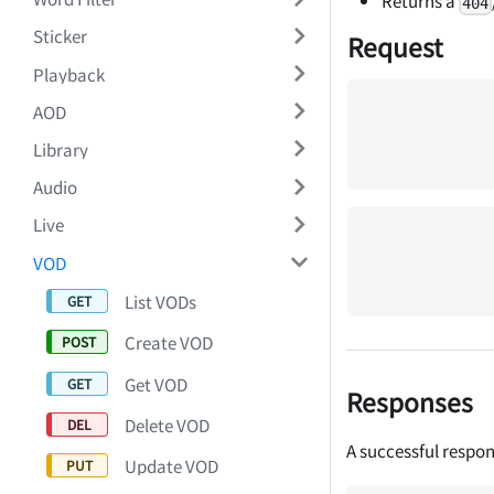
404
Sticker
Request
Playback
AOD
Library
Audio
Live
VOD
List VODs
Create VOD
Get VOD
Responses
Delete VOD
A successful respon
Update VOD