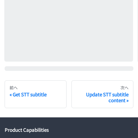
前へ
次へ
Get STT subtitle
Update STT subtitle
content
Product Capabilities