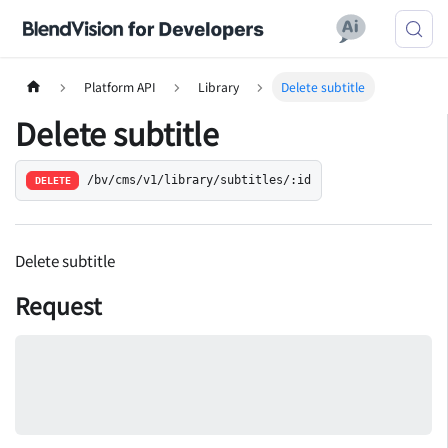
Platform API
Library
Delete subtitle
Delete subtitle
/bv/cms/v1/library/subtitles/:id
DELETE
Delete subtitle
Request