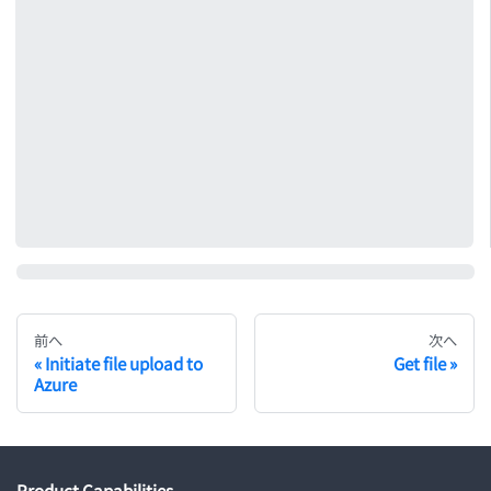
前へ
次へ
Initiate file upload to
Get file
Azure
Product Capabilities