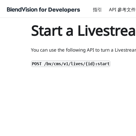
指引
API 參考文件
Start a Livestre
You can use the following API to turn a Livestr
POST /bv/cms/v1/lives/{id}:start