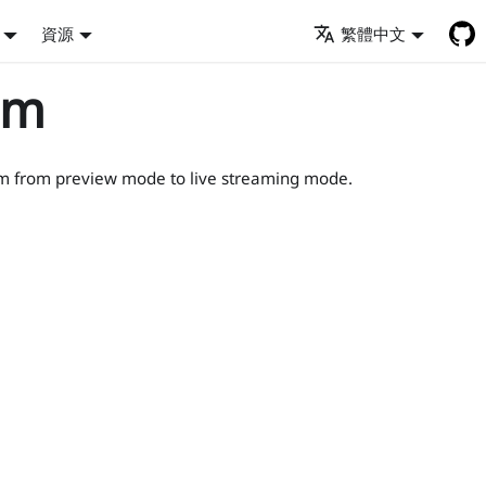
資源
繁體中文
am
eam from preview mode to live streaming mode.