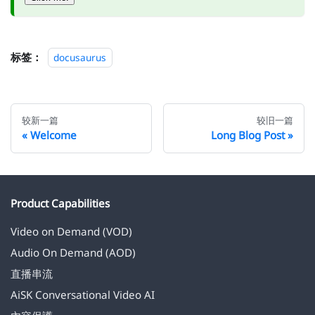
标签：
docusaurus
较新一篇
较旧一篇
Welcome
Long Blog Post
Product Capabilities
Video on Demand (VOD)
Audio On Demand (AOD)
直播串流
AiSK Conversational Video AI