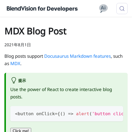
MDX Blog Post
2021年8月1日
Blog posts support
Docusaurus Markdown features
, such
as
MDX
.
提示
Use the power of React to create interactive blog
posts.
<
button onClick
=
{
(
)
=>
alert
(
'button clicked
Click me!