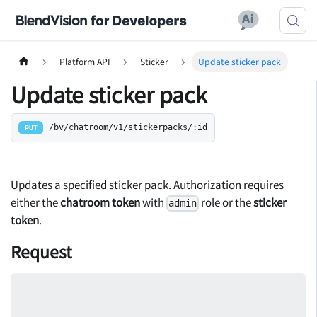
Platform API
Sticker
Update sticker pack
Update sticker pack
/bv/chatroom/v1/stickerpacks/:id
PUT
Updates a specified sticker pack. Authorization requires
either the
chatroom token
with
role or the
sticker
admin
token
.
Request