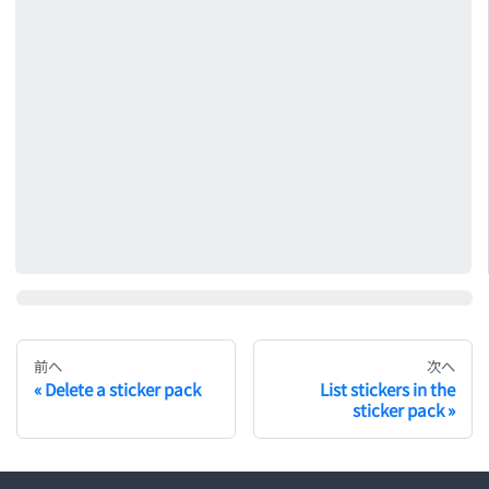
前へ
次へ
Delete a sticker pack
List stickers in the
sticker pack